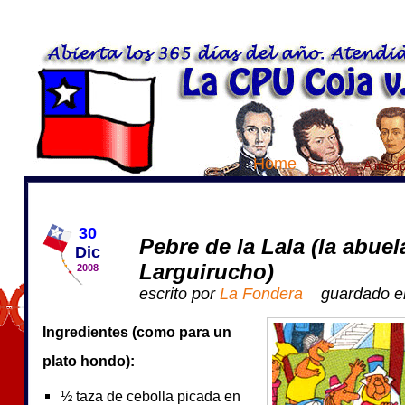
Home
A modo
30
Pebre de la Lala (la abuel
Dic
Larguirucho)
2008
escrito por
La Fondera
guardado 
Ingredientes (como para un
plato hondo):
½ taza de cebolla picada en